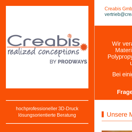
Creabis GmbH
vertrieb@cre
Wir ver
Materi
Polyprop
Bei ein
Frag
hochprofessioneller 3D-Druck
Unsere Ma
lösungsorientierte Beratung