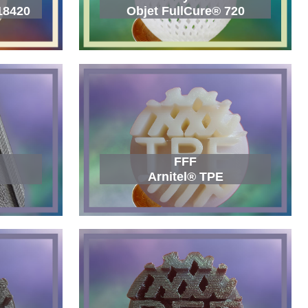
18420
Objet FullCure® 720
FFF
Arnitel® TPE