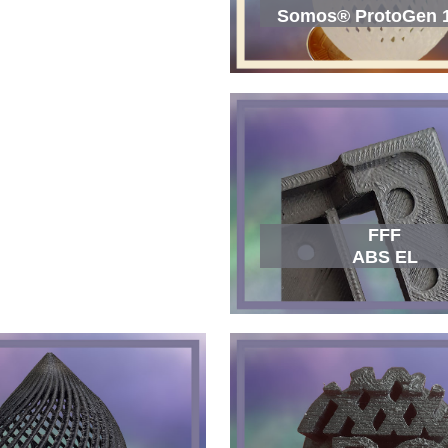
Somos® ProtoGen 
FFF
ABS EL