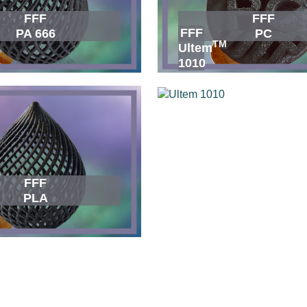
FFF
FFF
FFF
PA 666
PC
TM
Ultem
1010
FFF
PLA