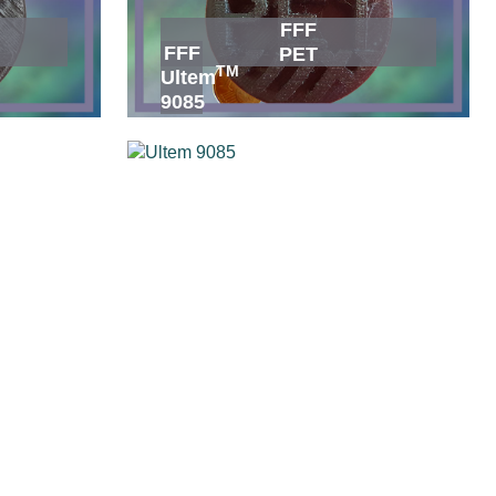
FFF
FFF
PET
TM
Ultem
9085