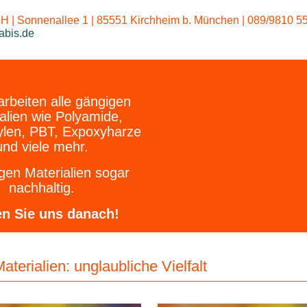
Polypropylen:
 | Sonnenallee 1 | 85551 Kirchheim b. München | 089/9810 55
abis.de
arbeiten alle gängigen
alien wie Polyamide,
ylen, PBT, Expoxyharze
und viele mehr.
igen Materialien sogar
nachhaltig.
en Sie uns danach!
terialien: unglaubliche Vielfalt