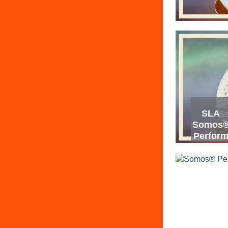
SLA
S
Somos
Perfor