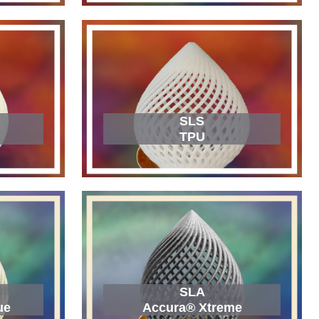
SLS
TPU
SLA
Accura® Xtreme
ue