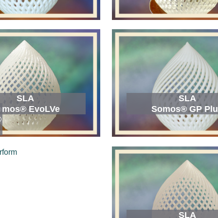
SLA
SLA
Somos® GP Plu
omos® EvoLVe
®
m
SLA