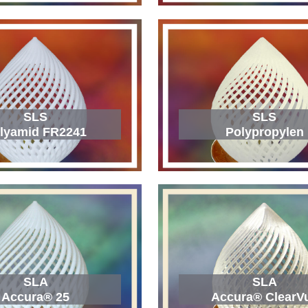
SLS
SLS
lyamid FR2241
Polypropylen
SLA
SLA
Accura® 25
Accura® ClearV