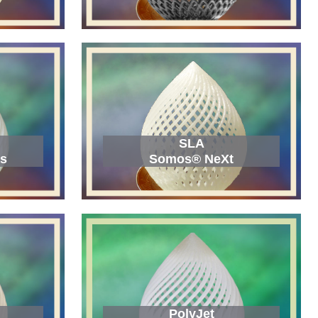
SLA
s
Somos® NeXt
PolyJet