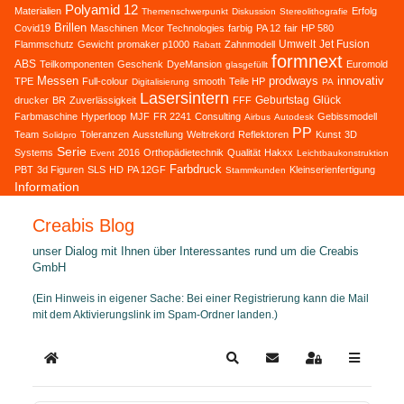
Polyamid 12
Materialien
Erfolg
Themenschwerpunkt
Diskussion
Stereolithografie
Brillen
Covid19
Maschinen
Mcor Technologies
farbig
PA 12
fair
HP 580
Umwelt
Jet Fusion
Flammschutz
Gewicht
promaker p1000
Zahnmodell
Rabatt
formnext
ABS
Teilkomponenten
Geschenk
DyeMansion
Euromold
glasgefüllt
Messen
prodways
innovativ
TPE
Full-colour
smooth
Teile HP
Digitalisierung
PA
Lasersintern
Geburtstag
Glück
drucker
BR
Zuverlässigkeit
FFF
Farbmaschine
Hyperloop
MJF
FR 2241
Consulting
Gebissmodell
Airbus
Autodesk
PP
Team
Toleranzen
Ausstellung
Weltrekord
Reflektoren
Kunst
3D
Solidpro
Serie
Systems
2016
Orthopädietechnik
Qualität
Hakxx
Event
Leichtbaukonstruktion
Farbdruck
PBT
3d Figuren
SLS
HD
PA 12GF
Kleinserienfertigung
Stammkunden
Information
Creabis Blog
unser Dialog mit Ihnen über Interessantes rund um die Creabis
GmbH
(Ein Hinweis in eigener Sache: Bei einer Registrierung kann die Mail
mit dem Aktivierungslink im Spam-Ordner landen.)
Home
Search
Updates abonnieren
Sign In