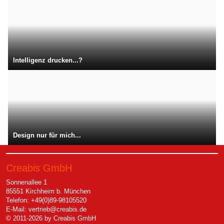
Intelligenz drucken...?
Design nur für mich...
Creabis GmbH
Sonnenallee 1
85551 Kirchheim b. München
Telefon: +49(0)89-98105520
E-Mail:
vertrieb@creabis.de
© 2011-2026 by Creabis GmbH