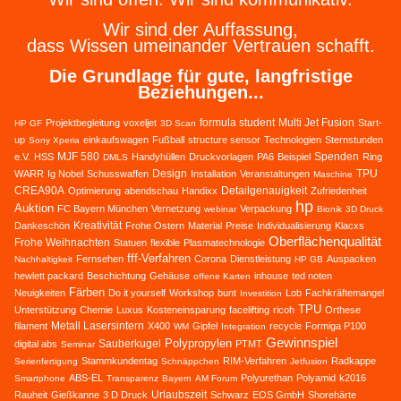
Wir sind der Auffassung,
dass Wissen umeinander Vertrauen schafft.
Die Grundlage für gute, langfristige
Beziehungen...
formula student
Multi Jet Fusion
Projektbegleitung
voxeljet
Start-
HP GF
3D Scan
up
einkaufswagen
Fußball
structure sensor
Technologien
Sternstunden
Sony Xperia
MJF 580
Spenden
e.V.
HSS
Handyhüllen
Druckvorlagen
PA6
Beispiel
Ring
DMLS
Design
TPU
WARR
Ig Nobel
Schusswaffen
Installation
Veranstaltungen
Maschine
CREA90A
Detailgenauigkeit
Optimierung
abendschau
Handixx
Zufriedenheit
hp
Auktion
FC Bayern München
Vernetzung
Verpackung
webinar
Bionik
3D Druck
Kreativität
Dankeschön
Frohe Ostern
Material
Preise
Individualisierung
Klacxs
Oberflächenqualität
Frohe Weihnachten
Statuen
flexible
Plasmatechnologie
fff-Verfahren
Fernsehen
Corona
Dienstleistung
Auspacken
Nachhaltigkeit
HP GB
hewlett packard
Beschichtung
Gehäuse
inhouse
ted noten
offene Karten
Färben
Neuigkeiten
Do it yourself
Workshop
bunt
Lob
Fachkräftemangel
Investition
TPU
Unterstützung
Chemie
Luxus
Kosteneinsparung
facelifting
ricoh
Orthese
Metall Lasersintern
filament
X400
Gipfel
recycle
Formiga P100
WM
Integration
Gewinnspiel
Polypropylen
Sauberkugel
digital abs
PTMT
Seminar
Stammkundentag
RIM-Verfahren
Radkappe
Serienfertigung
Schnäppchen
Jetfusion
ABS-EL
Polyurethan
Polyamid
k2016
Smartphone
Transparenz
Bayern
AM Forum
Urlaubszeit
Rauheit
Gießkanne
3 D Druck
Schwarz
EOS GmbH
Shorehärte