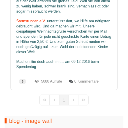
auf der Welt erfahren sie großes Leid: Weil sie von allem
zu wenig haben, schwer krank sind, vernachlässigt oder
sogar missbraucht werden.
Sternstunden e.V.
unterstützt dort, wo Hilfe am nötigsten
gebraucht wird. Und da machen wir mit. Unsere
diesjährigen Weihnachtsgrüße verschicken wir per Mail
und spenden für jede nicht geschickte Karte einen Betrag
in Höhe von 2,50 €. Und zum guten Schluß runden wir
noch großzügig auf - zum Wohl der notleidenden Kinder
dieser Welt.
Machen Sie doch auch mit... am 09.12.2016 beim
Spendentag....
5080 Aufrufe
0 Kommentare
6
1
First Page
Previous Page
Next Page
Last Page
blog - image wall