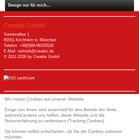
Design nur für mich...
Creabis GmbH
Sonnenallee 1
85551 Kirchheim b. München
Telefon: +49(0)89-98105520
E-Mail:
vertrieb@creabis.de
© 2011-2026 by Creabis GmbH
Service
Wir nutzen Cookies auf unserer Website.
Einige von ihnen sind essenziell für den Betrieb der Seite,
während andere uns helfen, diese Website und die
Webshop
Nutzererfahrung zu verbessern (Tracking Cookies).
Umfrage 3D-Druck
Umfrage zur Kundenzufriedenheit
Sie können selbst entscheiden, ob Sie die Cookies zulassen
Reklamationsformular
möchten.