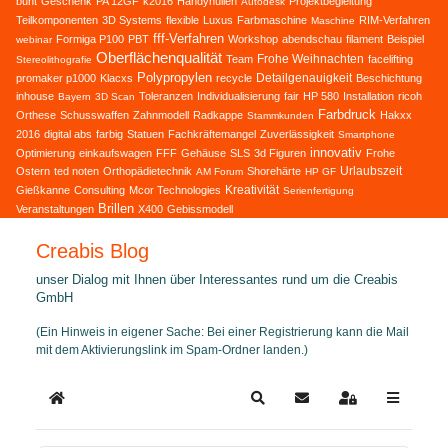
bunt
Geschenk
PA 12GF
k2016
Handyhüllen
Projektbegleitung
Autodesk
Teilkomponenten
3D Systems
flexible
Luxus
Farbmaschine
RIM-Verfahren
Maschine
fff-Verfahren
Formiga P100
PBT
Workshop
abendschau
filament
Beispiel
webinar
Oberflächenqualität
Frohe Weihnachten
Team
facelifting
Stereolithografie
Polypropylen
Detailgenauigkeit
promaker p1000
Klacxs
recycle
Beschichtung
inhouse
Toleranzen
Individualisierung
fair
HP 580
Installation
ricoh
Bayern
3D Scan
Farbdruck
Orthese
Schusswaffen
Zahnmodell
Radkappe
Hakxx
Stammkunden
2016
digital abs
farbig
Statuen
Fachkräftemangel
Zuverlässigkeit
Smartphone
innovativ
Optimierung
einkaufswagen
FFF
Gehäuse
SLS
3d Figuren
Frohe
Urlaubszeit
Ostern
ted noten
Orthopädietechnik
Shorehärte
AM Forum
HP GF
Kreativität
Gießkanne
Consulting
Mcor Technologies
Serienfertigung
Brillen
Veranstaltungen
X400
Gebissmodell
Creabis Blog
unser Dialog mit Ihnen über Interessantes rund um die Creabis
GmbH
(Ein Hinweis in eigener Sache: Bei einer Registrierung kann die Mail
mit dem Aktivierungslink im Spam-Ordner landen.)
Home
Search
Updates abonnieren
Sign In