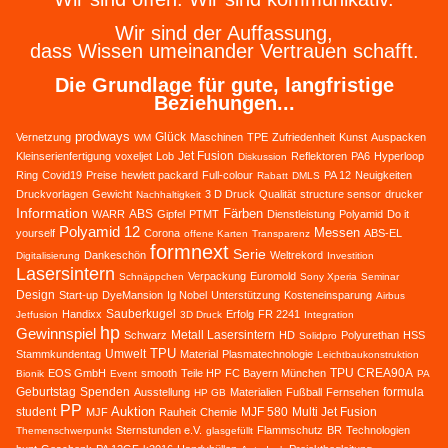
Wir sind der Auffassung,
dass Wissen umeinander Vertrauen schafft.
Die Grundlage für gute, langfristige
Beziehungen...
prodways
Glück
Vernetzung
Maschinen
TPE
Zufriedenheit
Kunst
Auspacken
WM
Jet Fusion
Kleinserienfertigung
voxeljet
Lob
Reflektoren
PA6
Hyperloop
Diskussion
Ring
Covid19
Preise
hewlett packard
Full-colour
PA 12
Neuigkeiten
Rabatt
DMLS
Druckvorlagen
Gewicht
3 D Druck
Qualität
structure sensor
drucker
Nachhaltigkeit
Information
Färben
ABS
WARR
Gipfel
PTMT
Dienstleistung
Polyamid
Do it
Polyamid 12
Messen
yourself
Corona
ABS-EL
offene Karten
Transparenz
formnext
Serie
Dankeschön
Weltrekord
Digitalisierung
Investition
Lasersintern
Verpackung
Euromold
Schnäppchen
Sony Xperia
Seminar
Design
Start-up
DyeMansion
Ig Nobel
Unterstützung
Kosteneinsparung
Airbus
Sauberkugel
Handixx
Erfolg
FR 2241
Jetfusion
3D Druck
Integration
hp
Gewinnspiel
Metall Lasersintern
Schwarz
HD
Polyurethan
HSS
Solidpro
TPU
Umwelt
Stammkundentag
Material
Plasmatechnologie
Leichtbaukonstruktion
TPU CREA90A
EOS GmbH
smooth
Teile HP
FC Bayern München
Bionik
Event
PA
Geburtstag
Spenden
formula
Ausstellung
Materialien
Fußball
Fernsehen
HP GB
PP
Auktion
student
MJF 580
Multi Jet Fusion
MJF
Rauheit
Chemie
Sternstunden e.V.
Flammschutz
BR
Technologien
Themenschwerpunkt
glasgefüllt