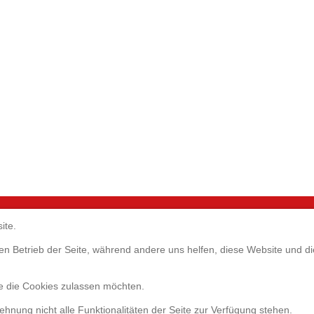
ite.
Servic
GmbH
 den Betrieb der Seite, während andere uns helfen, diese Website und 
1
ie die Cookies zulassen möchten.
eim b. München
Websho
0)89-98105520
Umfrage
lehnung nicht alle Funktionalitäten der Seite zur Verfügung stehen.