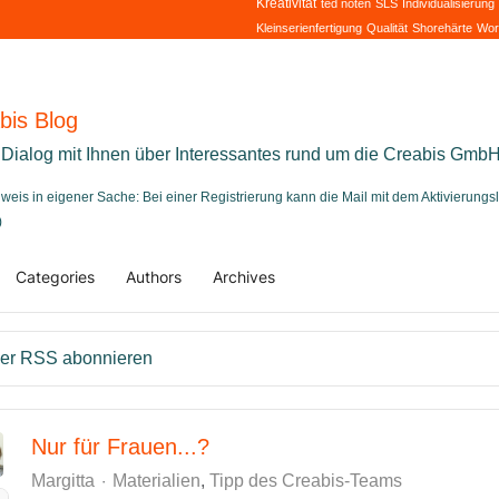
Kreativität
ted noten
SLS
Individualisierung
Kleinserienfertigung
Qualität
Shorehärte
Wor
bis Blog
 Dialog mit Ihnen über Interessantes rund um die Creabis Gmb
nweis in eigener Sache: Bei einer Registrierung kann die Mail mit dem Aktivierung
)
Categories
Authors
Archives
me
er RSS abonnieren
Nur für Frauen...?
Margitta
Materialien
Tipp des Creabis-Teams