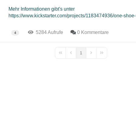
Mehr Informationen gibt's unter
https://www.kickstarter.com/projects/1183474936/one-shoe-
5284 Aufrufe
0 Kommentare
4
1
First Page
Previous Page
Next Page
Last Page