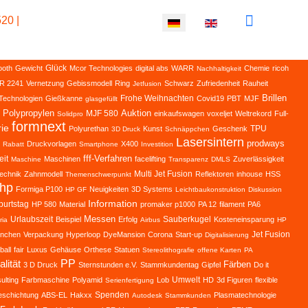
20 |
Sprache auswählen
Glück
oth
Gewicht
Mcor Technologies
digital abs
WARR
Chemie
ricoh
Nachhaltigkeit
R 2241
Vernetzung
Gebissmodell
Ring
Schwarz
Zufriedenheit
Rauheit
Jetfusion
Brillen
Frohe Weihnachten
Technologien
Gießkanne
Covid19
PBT
MJF
glasgefüllt
Polypropylen
Auktion
MJF 580
einkaufswagen
voxeljet
Weltrekord
Full-
Solidpro
formnext
ie
TPU
Polyurethan
Kunst
Geschenk
3D Druck
Schnäppchen
Lasersintern
prodways
Druckvorlagen
X400
Rabatt
Smartphone
Investition
fff-Verfahren
eit
Maschinen
facelifting
Zuverlässigkeit
Maschine
Transparenz
DMLS
Multi Jet Fusion
echnik
Zahnmodell
Reflektoren
inhouse
HSS
Themenschwerpunkt
hp
Formiga P100
Neuigkeiten
3D Systems
HP GF
Leichtbaukonstruktion
Diskussion
Information
urtstag
HP 580
Material
promaker p1000
PA 12
filament
PA6
Messen
Urlaubszeit
Sauberkugel
Beispiel
Erfolg
Kosteneinsparung
ria
Airbus
HP
Jet Fusion
ünchen
Verpackung
Hyperloop
DyeMansion
Corona
Start-up
Digitalisierung
ball
fair
Luxus
Gehäuse
Orthese
Statuen
Stereolithografie
offene Karten
PA
lität
PP
Färben
3 D Druck
Sternstunden e.V.
Stammkundentag
Gipfel
Do it
Umwelt
ulting
Farbmaschine
Polyamid
Lob
HD
3d Figuren
flexible
Serienfertigung
Spenden
eschichtung
ABS-EL
Hakxx
Plasmatechnologie
Autodesk
Stammkunden