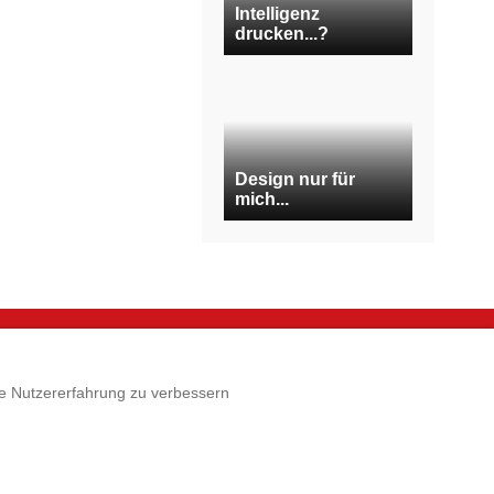
Intelligenz
drucken...?
Design nur für
mich...
e
Rechtliches
die Nutzererfahrung zu verbessern
p
Impressum
 3D-Druck
AGB