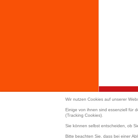
Wir nutzen Cookies auf unserer Webs
Creabis 
Einige von ihnen sind essenziell für
(Tracking Cookies).
Sonnenallee 
Sie können selbst entscheiden, ob S
85551 Kirchh
Telefon: +49(
Bitte beachten Sie, dass bei einer Ab