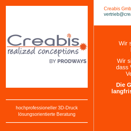
Creabis GmbH
vertrieb@cre
Wir 
Wir s
dass
Ve
Die G
langfri
hochprofessioneller 3D-Druck
lösungsorientierte Beratung