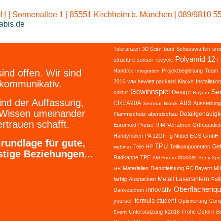
 | Sonnenallee 1 | 85551 Kirchheim b. München | 089/9810 55
abis.de
Toleranzen
bunt
Schusswaffen
smo
3D Scan
Polyamid 12
structure sensor
recycle
F
sind offen. Wir sind
Handixx
Projektbegleitung
Team
Integration
kommunikativ.
2016
hewlett packard
Klacxs
Installation
WM
Gewinnspiel
Ser
Design
colour
Bayern
ind der Auffassung,
CREA90A
ABS
Ausstellung
Seminar
Bionik
 Wissen umeinander
Detailgenauigk
Flammschutz
abendschau
rtrauen schafft.
Euromold
Preise
RIM-Verfahren
Orthopädiet
Handyhüllen
PA 12GF
Ig Nobel
EOS GmbH
rundlage für gute,
TPU
Geb
Teile HP
Teilkomponenten
webinar
stige Beziehungen...
Radkappe
TPE
drucker
AM Forum
Sony Xpe
Materialien
Dienstleistung
FC Bayern M
GB
Metall Lasersintern
farbig
Auspacken
Fuß
Oberflächenqua
innovativ
Dankeschön
formula student
yourself
Optimierung
Cons
Unterstützung
k2016
Frohe Ostern
B
Event