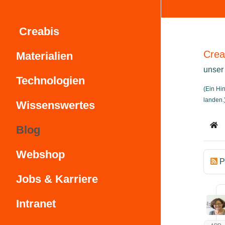
Creabis
Crea
Materialien
unser
Technologien
(Ein Hi
landen.
Wissenswertes
Blog
Ho
Webshop
P
Jobs & Karriere
Intranet