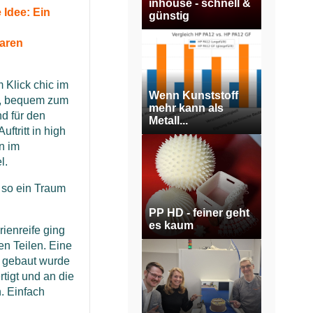
inhouse - schnell &
 Idee: Ein
günstig
aren
 Klick chic im
Wenn Kunststoff
g, bequem zum
mehr kann als
d für den
Metall...
ftritt in high
n im
l.
 so ein Traum
PP HD - feiner geht
es kaum
ienreife ging
en Teilen. Eine
u gebaut wurde
tigt und an die
. Einfach