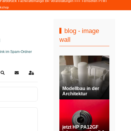
Farbdruck
Fachkräftemangel
BR
Veranstaltungen
FFF
Fernsehen
PTMT
kshop
blog - image
wall
H
slink im Spam-Ordner
Search
Updates abonnieren
Sign In
Modellbau in der
Architektur
jetzt HP PA12GF