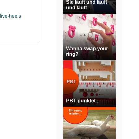
Sie läuft und läuft
und läuft...
five-heels
Wanna swap your
ring?
PBT punktet...