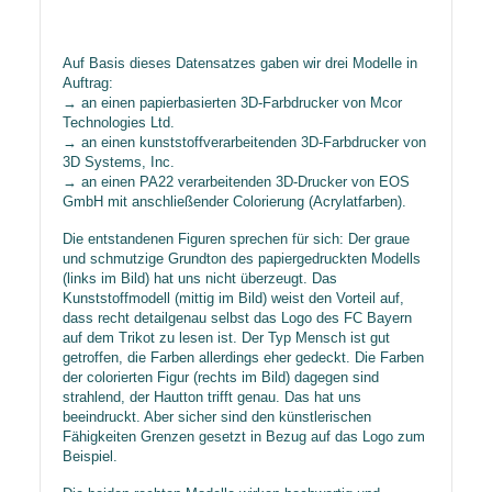
Auf Basis dieses Datensatzes gaben wir drei Modelle in
Auftrag:
→ an einen papierbasierten 3D-Farbdrucker von Mcor
Technologies Ltd.
→ an einen kunststoffverarbeitenden 3D-Farbdrucker von
3D Systems, Inc.
→ an einen PA22 verarbeitenden 3D-Drucker von EOS
GmbH mit anschließender Colorierung (Acrylatfarben).
Die entstandenen Figuren sprechen für sich: Der graue
und schmutzige Grundton des papiergedruckten Modells
(links im Bild) hat uns nicht überzeugt. Das
Kunststoffmodell (mittig im Bild) weist den Vorteil auf,
dass recht detailgenau selbst das Logo des FC Bayern
auf dem Trikot zu lesen ist. Der Typ Mensch ist gut
getroffen, die Farben allerdings eher gedeckt. Die Farben
der colorierten Figur (rechts im Bild) dagegen sind
strahlend, der Hautton trifft genau. Das hat uns
beeindruckt. Aber sicher sind den künstlerischen
Fähigkeiten Grenzen gesetzt in Bezug auf das Logo zum
Beispiel.