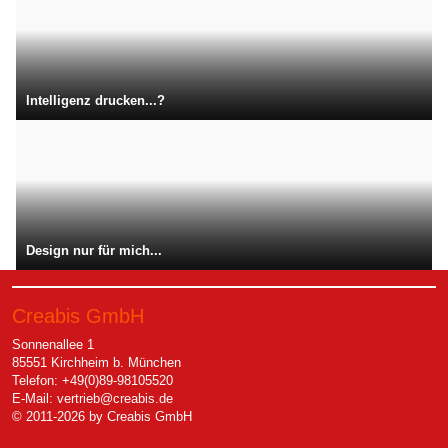
Intelligenz drucken...?
Design nur für mich...
Creabis GmbH
Sonnenallee 1
85551 Kirchheim b. München
Telefon: +49(0)89-98105520
E-Mail:
vertrieb@creabis.de
© 2011-2026 by Creabis GmbH