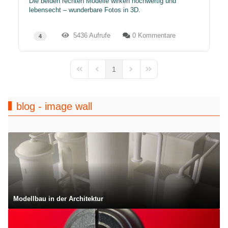
Die beiden rechten Modelle wirken hochwertig und
lebensecht – wunderbare Fotos in 3D.
5436 Aufrufe
0 Kommentare
4
1
First Page
Previous Page
Next Page
Last Page
blog - image wall
Modellbau in der Architektur