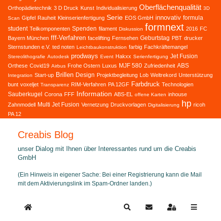
Oberflächenqualität
Orthopädietechnik
3 D Druck
Kunst
Individualisierung
3D
Serie
innovativ
formula
Gipfel
Rauheit
Kleinserienfertigung
EOS GmbH
Scan
formnext
student
Spenden
Teilkomponenten
filament
2016
FC
Diskussion
fff-Verfahren
Geburtstag
Bayern München
facelifting
Fernsehen
PBT
drucker
Sternstunden e.V.
ted noten
farbig
Fachkräftemangel
Leichtbaukonstruktion
prodways
Jet Fusion
Hakxx
Stereolithografie
Autodesk
Event
Serienfertigung
MJF 580
ABS
Orthese
Covid19
Frohe Ostern
Luxus
Zufriedenheit
Airbus
Brillen
Design
Start-up
Projektbegleitung
Lob
Weltrekord
Unterstützung
Integration
Farbdruck
bunt
voxeljet
RIM-Verfahren
PA 12GF
Technologien
Transparenz
Information
Sauberkugel
Corona
FFF
ABS-EL
inhouse
offene Karten
hp
Multi Jet Fusion
Zahnmodell
Vernetzung
Druckvorlagen
ricoh
Digitalisierung
PA 12
Creabis Blog
unser Dialog mit Ihnen über Interessantes rund um die Creabis
GmbH
(Ein Hinweis in eigener Sache: Bei einer Registrierung kann die Mail
mit dem Aktivierungslink im Spam-Ordner landen.)
Home
Search
Updates abonnieren
Sign In