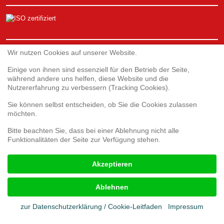
Service
Wir nutzen Cookies auf unserer Website.
Einige von ihnen sind essenziell für den Betrieb der Seite,
während andere uns helfen, diese Website und die
Webshop
Nutzererfahrung zu verbessern (Tracking Cookies).
Umfrage 3D-Druck
Umfrage zur Kundenzufriedenheit
Sie können selbst entscheiden, ob Sie die Cookies zulassen
Reklamationsformular
möchten.
Bitte beachten Sie, dass bei einer Ablehnung nicht alle
Funktionalitäten der Seite zur Verfügung stehen.
Rechtliches
Akzeptieren
Impressum
AGB
Ablehnen
Cookies
Datenschutz
zur Datenschutzerklärung / Cookie-Leitfaden
Impressum