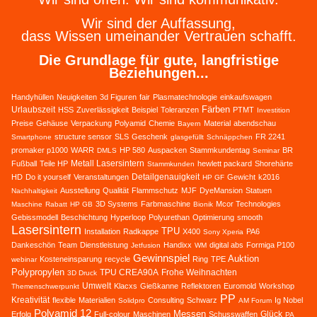
Wir sind der Auffassung,
dass Wissen umeinander Vertrauen schafft.
Die Grundlage für gute, langfristige
Beziehungen...
Handyhüllen
Neuigkeiten
3d Figuren
fair
Plasmatechnologie
einkaufswagen
Färben
Urlaubszeit
HSS
Zuverlässigkeit
Beispiel
Toleranzen
PTMT
Investition
Preise
Gehäuse
Verpackung
Polyamid
Chemie
Material
abendschau
Bayern
structure sensor
SLS
Geschenk
FR 2241
Smartphone
glasgefüllt
Schnäppchen
promaker p1000
WARR
HP 580
Auspacken
Stammkundentag
BR
DMLS
Seminar
Metall Lasersintern
Fußball
Teile HP
hewlett packard
Shorehärte
Stammkunden
Detailgenauigkeit
HD
Do it yourself
Veranstaltungen
Gewicht
k2016
HP GF
Ausstellung
Qualität
Flammschutz
MJF
DyeMansion
Statuen
Nachhaltigkeit
3D Systems
Farbmaschine
Mcor Technologies
Maschine
Rabatt
HP GB
Bionik
Gebissmodell
Beschichtung
Hyperloop
Polyurethan
Optimierung
smooth
Lasersintern
TPU
Installation
Radkappe
X400
PA6
Sony Xperia
Dankeschön
Team
Dienstleistung
Handixx
digital abs
Formiga P100
Jetfusion
WM
Gewinnspiel
Auktion
Kosteneinsparung
recycle
Ring
TPE
webinar
Polypropylen
TPU CREA90A
Frohe Weihnachten
3D Druck
Umwelt
Klacxs
Gießkanne
Reflektoren
Euromold
Workshop
Themenschwerpunkt
PP
Kreativität
flexible
Materialien
Consulting
Schwarz
Ig Nobel
Solidpro
AM Forum
Polyamid 12
Messen
Glück
Erfolg
Full-colour
Maschinen
Schusswaffen
PA