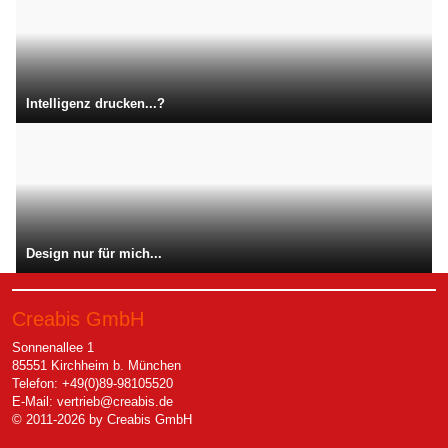
Intelligenz drucken...?
Design nur für mich...
Creabis GmbH
Sonnenallee 1
85551 Kirchheim b. München
Telefon: +49(0)89-98105520
E-Mail:
vertrieb@creabis.de
© 2011-2026 by Creabis GmbH