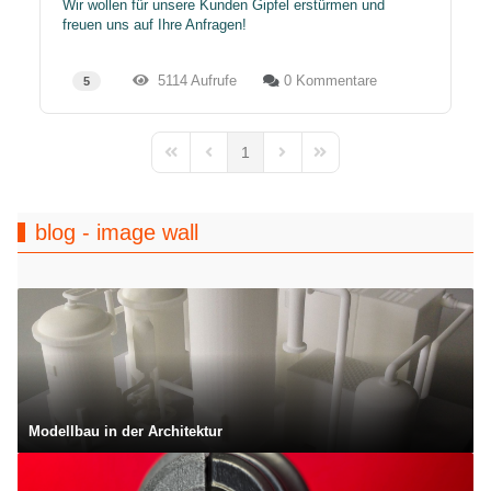
Wir wollen für unsere Kunden Gipfel erstürmen und
freuen uns auf Ihre Anfragen!
5114 Aufrufe
0 Kommentare
5
1
First Page
Previous Page
Next Page
Last Page
blog - image wall
Modellbau in der Architektur