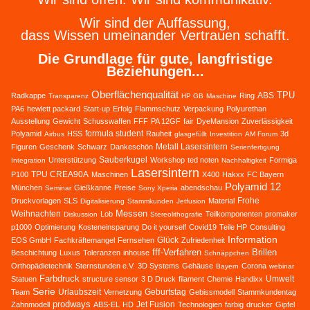
Wir sind der Auffassung,
dass Wissen umeinander Vertrauen schafft.
Die Grundlage für gute, langfristige
Beziehungen...
Oberflächenqualität
TPU
ABS
Radkappe
Ring
Transparenz
HP GB
Maschine
PA6
hewlett packard
Start-up
Erfolg
Flammschutz
Verpackung
Polyurethan
Ausstellung
Gewicht
Schusswaffen
FFF
PA 12GF
fair
DyeMansion
Zuverlässigkeit
formula student
Polyamid
HSS
Rauheit
3d
Airbus
glasgefüllt
Investition
AM Forum
Metall Lasersintern
Figuren
Geschenk
Schwarz
Dankeschön
Serienfertigung
Sauberkugel
Unterstützung
Workshop
ted noten
Formiga
Integration
Nachhaltigkeit
Lasersintern
TPU CREA90A
P100
Maschinen
X400
Hakxx
FC Bayern
Polyamid 12
München
Gießkanne
Preise
abendschau
Seminar
Sony Xperia
Frohe
Druckvorlagen
SLS
Material
Digitalisierung
Stammkunden
Jetfusion
Messen
Weihnachten
Lob
Teilkomponenten
promaker
Diskussion
Stereolithografie
p1000
Optimierung
Kosteneinsparung
Do it yourself
Covid19
Teile HP
Consulting
Information
Glück
EOS GmbH
Fachkräftemangel
Fernsehen
Zufriedenheit
fff-Verfahren
Brillen
Beschichtung
Luxus
Toleranzen
inhouse
Schnäppchen
Orthopädietechnik
Sternstunden e.V.
3D Systems
Gehäuse
Corona
Bayern
webinar
Farbdruck
Umwelt
Statuen
structure sensor
3 D Druck
filament
Chemie
Handixx
Serie
Urlaubszeit
Geburtstag
Team
Vernetzung
Gebissmodell
Stammkundentag
prodways
Jet Fusion
Zahnmodell
ABS-EL
HD
Technologien
farbig
drucker
Gipfel