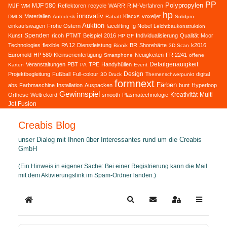
PP
Polypropylen
MJF 580
MJF
Reflektoren
recycle
WARR
RIM-Verfahren
WM
hp
innovativ
Materialien
Klacxs
voxeljet
DMLS
Autodesk
Rabatt
Solidpro
Auktion
einkaufswagen
Frohe Ostern
facelifting
Ig Nobel
Leichtbaukonstruktion
Spenden
Kunst
ricoh
PTMT
Beispiel
2016
Individualisierung
Qualität
Mcor
HP GF
Technologies
flexible
PA 12
Dienstleistung
BR
Shorehärte
k2016
Bionik
3D Scan
Euromold
HP 580
Kleinserienfertigung
Neuigkeiten
FR 2241
Smartphone
offene
Detailgenauigkeit
Veranstaltungen
PBT
TPE
Handyhüllen
Karten
PA
Event
Design
Projektbegleitung
Fußball
Full-colour
digital
3D Druck
Themenschwerpunkt
formnext
Färben
abs
Farbmaschine
Installation
Auspacken
bunt
Hyperloop
Gewinnspiel
Kreativität
Multi
Orthese
Weltrekord
smooth
Plasmatechnologie
Jet Fusion
Creabis Blog
unser Dialog mit Ihnen über Interessantes rund um die Creabis
GmbH
(Ein Hinweis in eigener Sache: Bei einer Registrierung kann die Mail
mit dem Aktivierungslink im Spam-Ordner landen.)
Home
Search
Updates abonnieren
Sign In