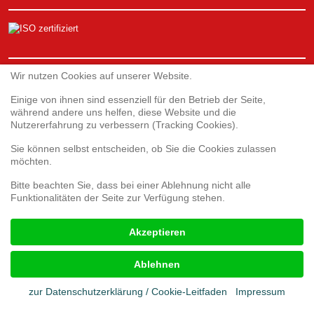
Service
Wir nutzen Cookies auf unserer Website.
Einige von ihnen sind essenziell für den Betrieb der Seite,
während andere uns helfen, diese Website und die
Webshop
Nutzererfahrung zu verbessern (Tracking Cookies).
Umfrage 3D-Druck
Umfrage zur Kundenzufriedenheit
Sie können selbst entscheiden, ob Sie die Cookies zulassen
Reklamationsformular
möchten.
Bitte beachten Sie, dass bei einer Ablehnung nicht alle
Funktionalitäten der Seite zur Verfügung stehen.
Rechtliches
Akzeptieren
Impressum
AGB
Ablehnen
Cookies
Datenschutz
zur Datenschutzerklärung / Cookie-Leitfaden
Impressum