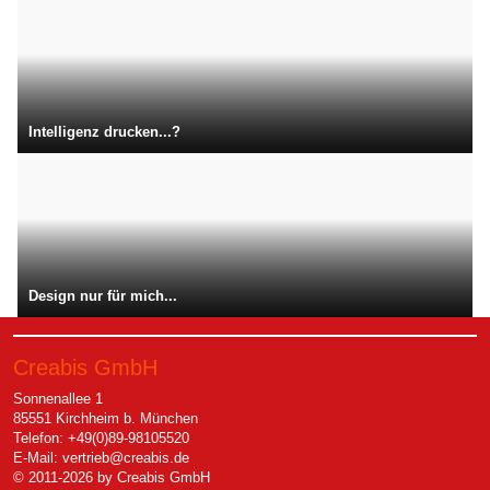
Intelligenz drucken...?
Design nur für mich...
Creabis GmbH
Sonnenallee 1
85551 Kirchheim b. München
Telefon: +49(0)89-98105520
E-Mail:
vertrieb@creabis.de
© 2011-2026 by Creabis GmbH