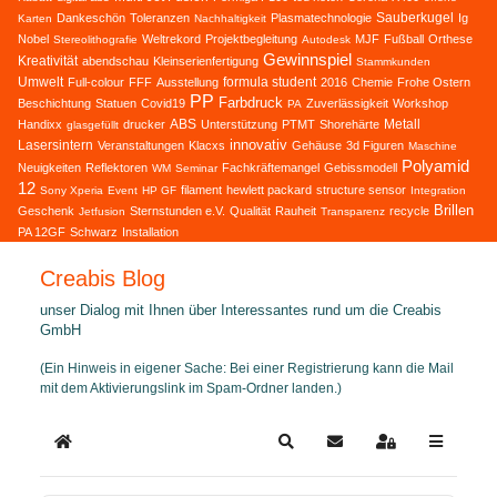
Sauberkugel
Dankeschön
Toleranzen
Plasmatechnologie
Ig
Karten
Nachhaltigkeit
Nobel
Weltrekord
Projektbegleitung
MJF
Fußball
Orthese
Stereolithografie
Autodesk
Gewinnspiel
Kreativität
abendschau
Kleinserienfertigung
Stammkunden
Umwelt
formula student
Full-colour
FFF
Ausstellung
2016
Chemie
Frohe Ostern
PP
Farbdruck
Beschichtung
Statuen
Covid19
Zuverlässigkeit
Workshop
PA
ABS
Metall
Handixx
drucker
Unterstützung
PTMT
Shorehärte
glasgefüllt
innovativ
Lasersintern
Veranstaltungen
Klacxs
Gehäuse
3d Figuren
Maschine
Polyamid
Neuigkeiten
Reflektoren
Fachkräftemangel
Gebissmodell
WM
Seminar
12
filament
hewlett packard
structure sensor
Sony Xperia
Event
HP GF
Integration
Brillen
Geschenk
Sternstunden e.V.
Qualität
Rauheit
recycle
Jetfusion
Transparenz
PA 12GF
Schwarz
Installation
Creabis Blog
unser Dialog mit Ihnen über Interessantes rund um die Creabis
GmbH
(Ein Hinweis in eigener Sache: Bei einer Registrierung kann die Mail
mit dem Aktivierungslink im Spam-Ordner landen.)
Home
Search
Updates abonnieren
Sign In