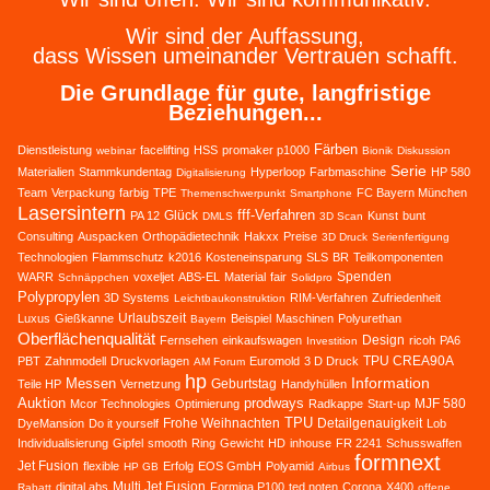
Wir sind der Auffassung,
dass Wissen umeinander Vertrauen schafft.
Die Grundlage für gute, langfristige
Beziehungen...
Färben
Dienstleistung
facelifting
HSS
promaker p1000
webinar
Bionik
Diskussion
Serie
Materialien
Stammkundentag
Hyperloop
Farbmaschine
HP 580
Digitalisierung
Team
Verpackung
farbig
TPE
FC Bayern München
Themenschwerpunkt
Smartphone
Lasersintern
fff-Verfahren
Glück
PA 12
Kunst
bunt
DMLS
3D Scan
Consulting
Auspacken
Orthopädietechnik
Hakxx
Preise
3D Druck
Serienfertigung
Technologien
Flammschutz
k2016
Kosteneinsparung
SLS
BR
Teilkomponenten
Spenden
WARR
voxeljet
ABS-EL
Material
fair
Schnäppchen
Solidpro
Polypropylen
3D Systems
RIM-Verfahren
Zufriedenheit
Leichtbaukonstruktion
Urlaubszeit
Luxus
Gießkanne
Beispiel
Maschinen
Polyurethan
Bayern
Oberflächenqualität
Design
Fernsehen
einkaufswagen
ricoh
PA6
Investition
TPU CREA90A
PBT
Zahnmodell
Druckvorlagen
Euromold
3 D Druck
AM Forum
hp
Information
Messen
Geburtstag
Teile HP
Vernetzung
Handyhüllen
Auktion
prodways
MJF 580
Mcor Technologies
Optimierung
Radkappe
Start-up
TPU
Frohe Weihnachten
Detailgenauigkeit
DyeMansion
Do it yourself
Lob
Individualisierung
Gipfel
smooth
Ring
Gewicht
HD
inhouse
FR 2241
Schusswaffen
formnext
Jet Fusion
flexible
Erfolg
EOS GmbH
Polyamid
HP GB
Airbus
Multi Jet Fusion
digital abs
Formiga P100
ted noten
Corona
X400
Rabatt
offene