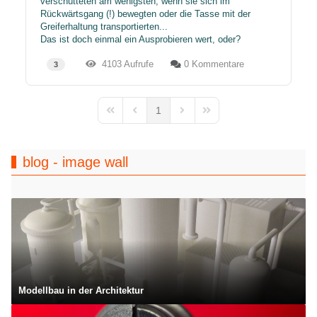
verschütteten am wenigsten, wenn sie sich im
Rückwärtsgang (!) bewegten oder die Tasse mit der
Greiferhaltung transportierten...
Das ist doch einmal ein Ausprobieren wert, oder?​
4103 Aufrufe
0 Kommentare
3
1
First Page
Previous Page
Next Page
Last Page
blog - image wall
Modellbau in der Architektur