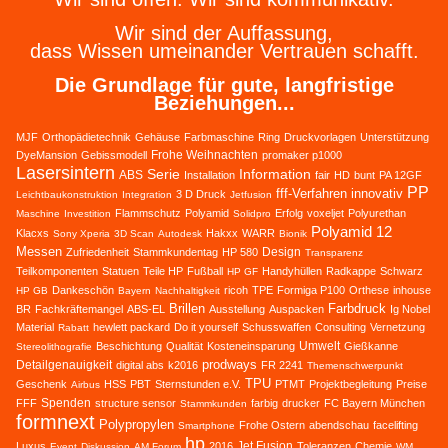
Wir sind der Auffassung,
dass Wissen umeinander Vertrauen schafft.
Die Grundlage für gute, langfristige
Beziehungen...
MJF
Orthopädietechnik
Gehäuse
Farbmaschine
Ring
Druckvorlagen
Unterstützung
Frohe Weihnachten
DyeMansion
Gebissmodell
promaker p1000
Lasersintern
Serie
Information
ABS
Installation
fair
HD
bunt
PA 12GF
PP
fff-Verfahren
innovativ
3 D Druck
Leichtbaukonstruktion
Integration
Jetfusion
Flammschutz
Polyamid
Erfolg
voxeljet
Polyurethan
Maschine
Investition
Solidpro
Polyamid 12
Klacxs
Hakxx
WARR
Sony Xperia
3D Scan
Autodesk
Bionik
Messen
Design
Zufriedenheit
Stammkundentag
HP 580
Transparenz
Teilkomponenten
Statuen
Teile HP
Fußball
Handyhüllen
Radkappe
Schwarz
HP GF
Dankeschön
ricoh
TPE
Formiga P100
Orthese
inhouse
HP GB
Bayern
Nachhaltigkeit
Brillen
Farbdruck
BR
Fachkräftemangel
ABS-EL
Ausstellung
Auspacken
Ig Nobel
Material
hewlett packard
Do it yourself
Schusswaffen
Consulting
Vernetzung
Rabatt
Umwelt
Beschichtung
Qualität
Kosteneinsparung
Gießkanne
Stereolithografie
prodways
Detailgenauigkeit
digital abs
k2016
FR 2241
Themenschwerpunkt
TPU
Geschenk
HSS
PBT
Sternstunden e.V.
PTMT
Projektbegleitung
Preise
Airbus
Spenden
FFF
structure sensor
farbig
drucker
FC Bayern München
Stammkunden
formnext
Polypropylen
Frohe Ostern
abendschau
facelifting
Smartphone
hp
Jet Fusion
Luxus
2016
Toleranzen
Chemie
Event
Diskussion
AM Forum
WM