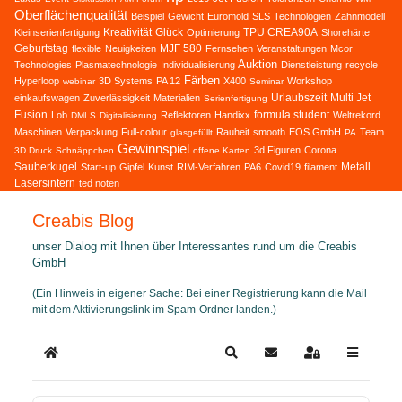
Oberflächenqualität
Beispiel
Gewicht
Euromold
SLS
Technologien
Zahnmodell
Kreativität
Glück
TPU CREA90A
Kleinserienfertigung
Optimierung
Shorehärte
Geburtstag
MJF 580
flexible
Neuigkeiten
Fernsehen
Veranstaltungen
Mcor
Auktion
Technologies
Plasmatechnologie
Individualisierung
Dienstleistung
recycle
Färben
Hyperloop
3D Systems
PA 12
X400
Workshop
webinar
Seminar
Urlaubszeit
Multi Jet
einkaufswagen
Zuverlässigkeit
Materialien
Serienfertigung
Fusion
formula student
Lob
Reflektoren
Handixx
Weltrekord
DMLS
Digitalisierung
Maschinen
Verpackung
Full-colour
Rauheit
smooth
EOS GmbH
Team
glasgefüllt
PA
Gewinnspiel
3d Figuren
Corona
3D Druck
Schnäppchen
offene Karten
Sauberkugel
Metall
Start-up
Gipfel
Kunst
RIM-Verfahren
PA6
Covid19
filament
Lasersintern
ted noten
Creabis Blog
unser Dialog mit Ihnen über Interessantes rund um die Creabis
GmbH
(Ein Hinweis in eigener Sache: Bei einer Registrierung kann die Mail
mit dem Aktivierungslink im Spam-Ordner landen.)
Home
Search
Updates abonnieren
Sign In