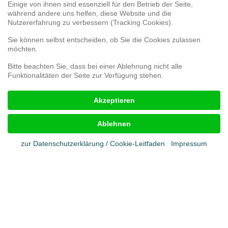
Einige von ihnen sind essenziell für den Betrieb der Seite,
während andere uns helfen, diese Website und die
Webshop
Nutzererfahrung zu verbessern (Tracking Cookies).
Umfrage 3D-Druck
Umfrage zur Kundenzufriedenheit
Sie können selbst entscheiden, ob Sie die Cookies zulassen
Reklamationsformular
möchten.
Bitte beachten Sie, dass bei einer Ablehnung nicht alle
Funktionalitäten der Seite zur Verfügung stehen.
Rechtliches
Akzeptieren
Impressum
AGB
Ablehnen
Cookies
Datenschutz
zur Datenschutzerklärung / Cookie-Leitfaden
Impressum