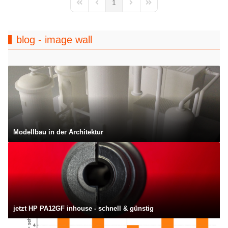
1
First Page
Previous Page
Next Page
Last Page
blog - image wall
Modellbau in der Architektur
jetzt HP PA12GF inhouse - schnell & günstig