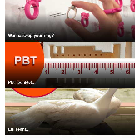
Wanna swap your ring?
PBT punktet...
Elli rennt...