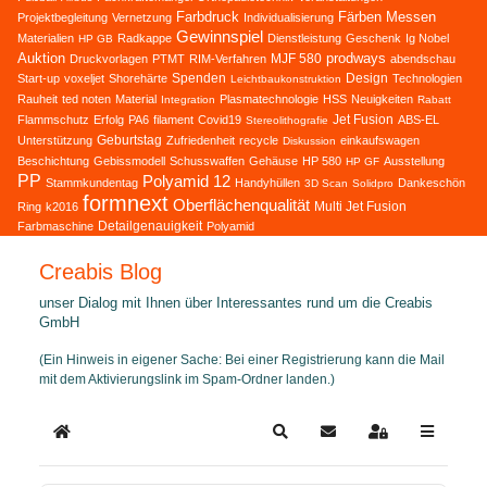
Farbdruck
Färben
Messen
Projektbegleitung
Vernetzung
Individualisierung
Gewinnspiel
Materialien
Radkappe
Dienstleistung
Geschenk
Ig Nobel
HP GB
Auktion
prodways
MJF 580
Druckvorlagen
PTMT
RIM-Verfahren
abendschau
Spenden
Design
Start-up
voxeljet
Shorehärte
Technologien
Leichtbaukonstruktion
Rauheit
ted noten
Material
Plasmatechnologie
HSS
Neuigkeiten
Integration
Rabatt
Jet Fusion
Flammschutz
Erfolg
PA6
filament
Covid19
ABS-EL
Stereolithografie
Geburtstag
Unterstützung
Zufriedenheit
recycle
einkaufswagen
Diskussion
Beschichtung
Gebissmodell
Schusswaffen
Gehäuse
HP 580
Ausstellung
HP GF
PP
Polyamid 12
Stammkundentag
Handyhüllen
Dankeschön
3D Scan
Solidpro
formnext
Oberflächenqualität
Multi Jet Fusion
Ring
k2016
Detailgenauigkeit
Farbmaschine
Polyamid
Creabis Blog
unser Dialog mit Ihnen über Interessantes rund um die Creabis
GmbH
(Ein Hinweis in eigener Sache: Bei einer Registrierung kann die Mail
mit dem Aktivierungslink im Spam-Ordner landen.)
Home
Search
Updates abonnieren
Sign In