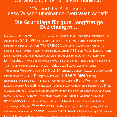
Wir sind der Auffassung,
dass Wissen umeinander Vertrauen schafft.
Die Grundlage für gute, langfristige
Beziehungen...
Lob
Chemie
Beispiel
PBT
Consulting
Installation
PA 12
Maschine
Themenschwerpunkt
TPU
Glück
Auspacken
Kosteneinsparung
FR 2241
3d Figuren
Schnäppchen
Brillen
TPU CREA90A
Hakxx
promaker p1000
Smartphone
Sony Xperia
AM
ABS
Metall Lasersintern
Statuen
Preise
EOS GmbH
SLS
Forum
Event
Investition
Do it yourself
facelifting
Handixx
drucker
Frohe Ostern
HD
Euromold
3D Druck
formula student
WARR
3D Systems
Polyurethan
Verpackung
WM
Serienfertigung
Urlaubszeit
Team
Optimierung
Qualität
PA 12GF
Zuverlässigkeit
DMLS
Sauberkugel
Weltrekord
ricoh
3 D Druck
BR
structure sensor
Klacxs
Transparenz
Lasersintern
Polypropylen
Sternstunden e.V.
TPE
2016
farbig
Frohe Weihnachten
Full-colour
FFF
Kunst
Workshop
Corona
Nachhaltigkeit
Umwelt
Kreativität
Luxus
Toleranzen
Formiga P100
Kleinserienfertigung
Jetfusion
Gewicht
Orthese
Teilkomponenten
Reflektoren
DyeMansion
Stammkunden
Seminar
hewlett packard
FC Bayern München
Maschinen
Hyperloop
Autodesk
webinar
hp
Information
Fernsehen
Schwarz
bunt
flexible
Zahnmodell
Mcor
Bionik
fff-Verfahren
Technologies
Gießkanne
digital abs
MJF
fair
Bayern
PA
glasgefüllt
Serie
innovativ
inhouse
smooth
Teile HP
X400
Gipfel
offene Karten
Digitalisierung
Fußball
Fachkräftemangel
Orthopädietechnik
Veranstaltungen
Airbus