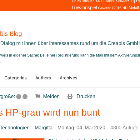
hp
Druck
inhouse
X400
Hakxx
Schwarz
s
Gewinnspiel
Metall
Gewicht
k2016
HD
bis Blog
 Dialog mit Ihnen über Interessantes rund um die Creabis Gmb
nweis in eigener Sache: Bei einer Registrierung kann die Mail mit dem Aktivierung
)
Categories
Authors
Archives
me
+
–
Melden
Drucken
tgröße:
s HP-grau wird nun bunt
Technologien
Margitta
Montag, 04. Mai 2020
4300 Aufrufe