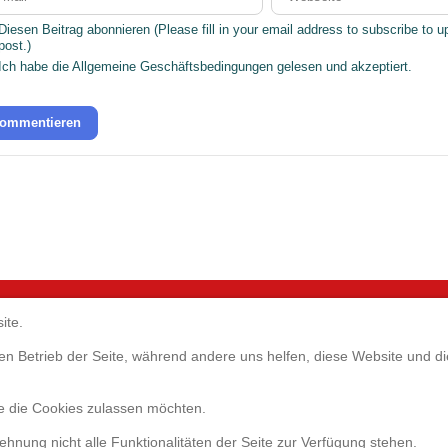
Diesen Beitrag abonnieren (Please fill in your email address to subscribe to u
post.)
Ich habe die
Allgemeine Geschäftsbedingungen
gelesen und akzeptiert.
ommentieren
ite.
Servic
GmbH
 den Betrieb der Seite, während andere uns helfen, diese Website und 
1
ie die Cookies zulassen möchten.
eim b. München
Websho
0)89-98105520
Umfrage
lehnung nicht alle Funktionalitäten der Seite zur Verfügung stehen.