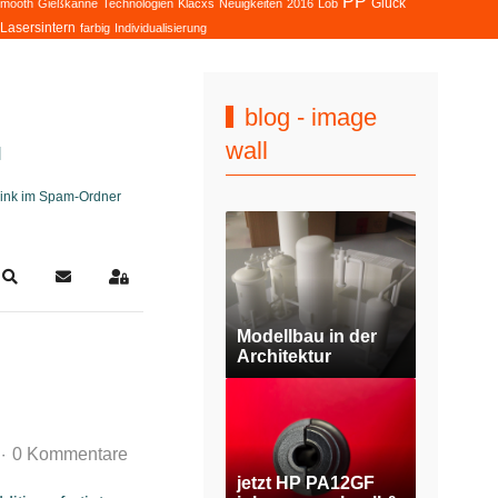
PP
Glück
mooth
Gießkanne
Technologien
Klacxs
Neuigkeiten
2016
Lob
 Lasersintern
farbig
Individualisierung
blog - image
wall
H
slink im Spam-Ordner
Search
Updates abonnieren
Sign In
Modellbau in der
Architektur
0 Kommentare
jetzt HP PA12GF