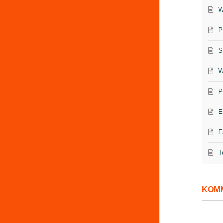
W
P
S
W
P
E
F
T
KOM