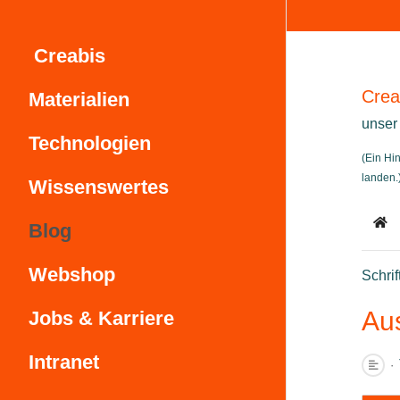
Creabis
Crea
Materialien
unser
Technologien
(Ein Hi
landen.
Wissenswertes
Blog
Ho
Webshop
Schrif
Au
Jobs & Karriere
Intranet