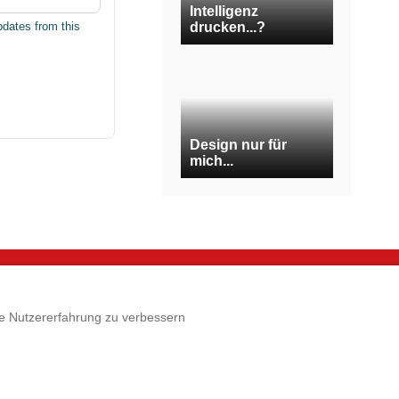
Intelligenz
drucken...?
pdates from this
Design nur für
mich...
e
Rechtliches
die Nutzererfahrung zu verbessern
p
Impressum
 3D-Druck
AGB