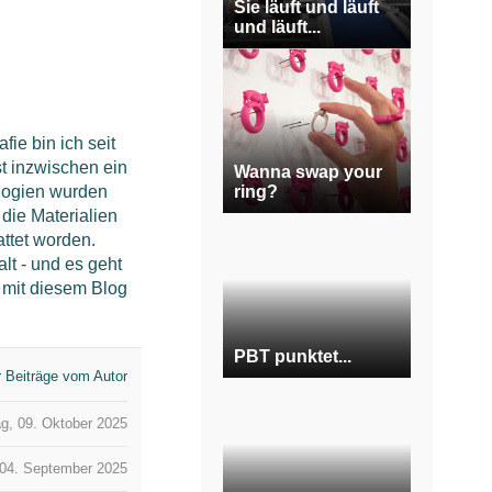
Sie läuft und läuft
und läuft...
ie bin ich seit
t inzwischen ein
Wanna swap your
ring?
ologien wurden
die Materialien
ttet worden.
alt - und es geht
 mit diesem Blog
PBT punktet...
 Beiträge vom Autor
g, 09. Oktober 2025
 04. September 2025