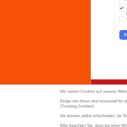
K
Wir nutzen Cookies auf unserer Webs
Creabis 
Einige von ihnen sind essenziell für
(Tracking Cookies).
Sonnenallee 
Sie können selbst entscheiden, ob S
85551 Kirchh
Telefon: +49(
Bitte beachten Sie, dass bei einer Ab