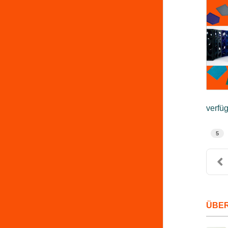
verfüg
5
ÜBER