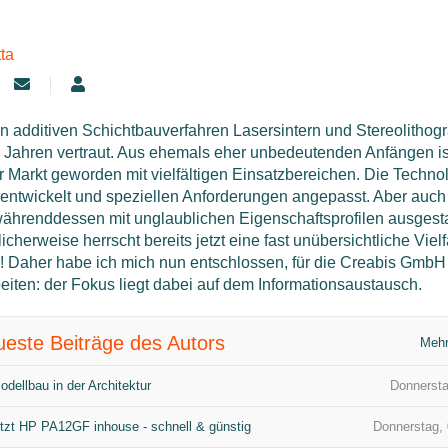
ta
Updates abonnieren
Margitta
n additiven Schichtbauverfahren Lasersintern und Stereolithograf
n Jahren vertraut. Aus ehemals eher unbedeutenden Anfängen is
r Markt geworden mit vielfältigen Einsatzbereichen. Die Techn
rentwickelt und speziellen Anforderungen angepasst. Aber auch 
währenddessen mit unglaublichen Eigenschaftsprofilen ausgesta
icherweise herrscht bereits jetzt eine fast unübersichtliche Vielf
r! Daher habe ich mich nun entschlossen, für die Creabis GmbH
eiten: der Fokus liegt dabei auf dem Informationsaustausch.
este Beiträge des Autors
Mehr
odellbau in der Architektur
Donnersta
etzt HP PA12GF inhouse - schnell & günstig
Donnerstag,