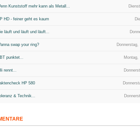
enn Kunststoff mehr kann als Metall...
Dienst
P HD - feiner geht es kaum
Di
ie läuft und läuft und läuft...
Donne
anna swap your ring?
Donnerstag,
BT punktet...
Montag, 
lli rennt...
Donnerst
aktencheck HP 580
Donnersta
oleranz & Technik...
Donnerst
MENTARE