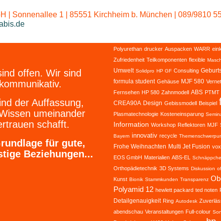
 | Sonnenallee 1 | 85551 Kirchheim b. München | 089/9810 55
abis.de
Polyurethan
drucker
Auspacken
WARR
ein
Zufriedenheit
Teilkomponenten
flexible
Masch
Umwelt
Geburt
sind offen. Wir sind
Consulting
Solidpro
HP GF
formula student
MJF 580
kommunikativ.
Gehäuse
Verne
ABS
Fernsehen
HP 580
Zahnmodell
PTMT
ind der Auffassung,
CREA90A
Design
Gebissmodell
Beispiel
 Wissen umeinander
Plasmatechnologie
Kosteneinsparung
Semin
rtrauen schafft.
Information
Workshop
Reflektoren
MJF
innovativ
recycle
Bayern
Themenschwerpun
rundlage für gute,
Frohe Weihnachten
Multi Jet Fusion
vox
stige Beziehungen...
EOS GmbH
Materialien
ABS-EL
Schnäppch
Orthopädietechnik
3D Systems
Diskussion
o
Obe
Kunst
Bionik
Stammkunden
Transparenz
Polyamid 12
hewlett packard
ted noten
Detailgenauigkeit
Ring
Zuverläs
Autodesk
abendschau
Veranstaltungen
Full-colour
Son