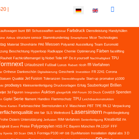
20 |
Sprache auswählen
Farbdruck
kaufswagen
bunt
BR
Schusswaffen
Dienstleistung
Handyhüllen
webinar
structure sensor
Stammkundentag
Mcor Technologies
ine
Airbus
Smartphone
Messen
stag
Material
Shorehärte
PA6
Polyamid
Ausstellung
Team
Euromold
Färben
tzung
Beschichtung
Hyperloop
Radkappe
Chemie
Optimierung
facelifting
TPU
Rauheit
Fachkräftemangel
Ig Nobel
Teile HP
Do it yourself
Nachhaltigkeit
formnext
fff-Verfahren
Urlaubszeit
Fußball
Luxus
ricoh
Rabatt
Orthese
Dankeschön
Geschenk
FR 2241
Corona
ar
Digitalisierung
Investition
Jet Fusion
Statuen
Qualität
Toleranzen
Start-up
promaker p1000
Stereolithografie
prodways
Brillen
Sauberkugel
Kleinserienfertigung
Druckvorlagen
Erfolg
kt
Auktion
Spenden
eljet
3d Figuren
Covid19
Integration
glasgefüllt
AM Forum
3D Druck
Serie
TPU
Gipfel
filament
Handixx
Flammschutz
en
Leichtbaukonstruktion
Farbmaschine
Sternstunden e.V.
Maschinen
PBT
TPE
PA 12
Verpackung
ffene Karten
Lasersintern
rflächenqualität
fair
SLS
Weltrekord
Projektbegleitung
WM
Kreativität
Frohe Ostern
Unterstützung
RIM-Verfahren
Jetfusion
Serienfertigung
PA
Polypropylen
sigkeit
Preise
HSS
FC Bayern München
PA 12GF
FFF
Event
Formiga P100
DyeMansion
Installation
digital abs
3 D
y Xperia
3D Scan
DMLS
HP GB