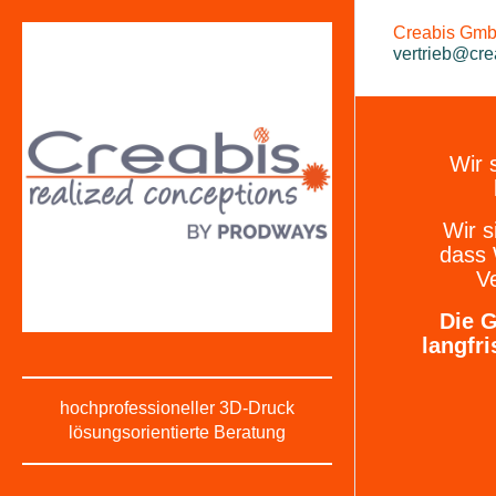
Creabis GmbH
vertrieb@cre
Wir 
Wir s
dass
Ve
Die G
langfri
hochprofessioneller 3D-Druck
lösungsorientierte Beratung