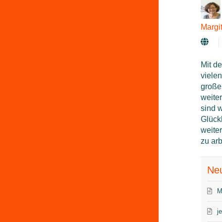
Margit
Mit de
viele
große
weite
sind 
Glückl
weite
zu arb
Neu
M
j