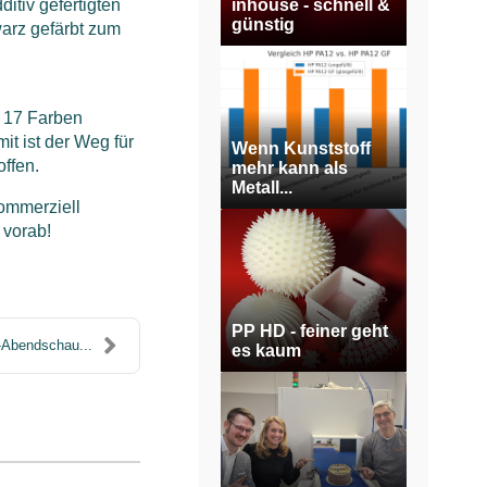
ditiv gefertigten
inhouse - schnell &
günstig
warz gefärbt zum
 17
Farben
mit ist der Weg für
Wenn Kunststoff
offen.
mehr kann als
Metall...
ommerziell
 vorab!
PP HD - feiner geht
-Abendschau...
es kaum