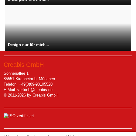
Design nur für mich...
Creabis GmbH
Sonnenallee 1
85551 Kirchheim b. München
Telefon: +49(0)89-98105520
E-Mail:
vertrieb@creabis.de
© 2011-2026 by Creabis GmbH