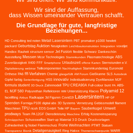
Wir sind der Auffassung,
dass Wissen umeinander Vertrauen schafft.
Die Grundlage für gute, langfristige
Beziehungen...
Metall Lasersintern
HD
Consulting
ted noten
PBT
promaker p1000
hewlett
Auktion
Geburtstag
packard
Neuigkeiten
voxeljet
Leichtbaukonstruktion
Integration
Jet Fusion
Handixx
Rauheit
structure sensor
flexible
Schwarz
Dankeschön
Messen
ABS
Ausstellung
Mcor Technologies
Plasmatechnologie
Stammkunden
Urlaubszeit
Zuverlässigkeit
X400
FFF
Sternstunden e.V.
Smartphone
offene Karten
Teilkomponenten
Stammkundentag
Euromold
Digitalisierung
webinar
Nachhaltigkeit
fff-Verfahren
Orthese
PA6
Chemie
Gießkanne
SLS
glasgefüllt
AM Forum
Autodesk
innovativ
Gipfel
farbig
HSS
Individualisierung
DyeMansion
MJF
Serienfertigung
formula student
TPU CREA90A
Zahnmodell
Full-colour
bunt
ABS-
3D Druck
PA
Polyamid 12
MJF 580
EL
Polyurethan
Reflektoren
Unterstützung
Klacxs
WM
Lasersintern
facelifting
Radkappe
3d Figuren
Covid19
Airbus
HP GF
Spenden
Formiga P100
digital abs
3D Systems
Vernetzung
Gebissmodell
filament
TPU
Sauberkugel
Umwelt
Maschinen
ricoh
EOS GmbH
Teile HP
Bayern
prodways
Team
PA 12GF
Dienstleistung
Erfolg
Kosteneinsparung
Maschine
Schusswaffen
Start-up
Material
3 D Druck
Druckvorlagen
Schnäppchen
Frohe Weihnachten
Zufriedenheit
Ig Nobel
Flammschutz
PTMT
Statuen
Detailgenauigkeit
Ring
Hakxx
WARR
Transparenz
Bionik
Themenschwerpunkt