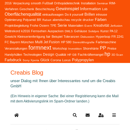
2016
Verpackung
smooth
Fußball
Orthopädietechnik
Installation
RIM-
Seminar
Gewinnspiel
Information
Verfahren
Geschenk
Beschichtung
Lob
Oberflächenqualität
Brillen
einkaufswagen
Do it yourself
inhouse
Färben
Optimierung
Polyamid
BR
abendschau
recycle
drucker
Rabatt
Serie
Kreativität
Projektbegleitung
Frohe Ostern
TPE
Materialien
Event
Jetfusion
Weltrekord
k2016
Fernsehen
Auspacken
Gehäuse
Kunst
PA 12
DMLS
Solidpro
Gewicht
Kleinserienfertigung
fair
Beispiel
Toleranzen
Hyperloop
FR 2241
Diskussion
Multi Jet Fusion
FC Bayern München
HP 580
Farbmaschine
Stereolithografie
formnext
PP
Veranstaltungen
Workshop
Shorehärte
Preise
Investition
hp
Design
Handyhüllen
Technologien
Qualität
Fachkräftemangel
HP GB
3D Scan
Farbdruck
Polypropylen
Glück
Corona
Luxus
Sony Xperia
Creabis Blog
unser Dialog mit Ihnen über Interessantes rund um die Creabis
GmbH
(Ein Hinweis in eigener Sache: Bei einer Registrierung kann die Mail
mit dem Aktivierungslink im Spam-Ordner landen.)
Home
Search
Updates abonnieren
Sign In