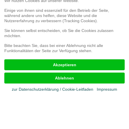
Service
Wir nutzen Cookies auf unserer Website.
Einige von ihnen sind essenziell für den Betrieb der Seite,
während andere uns helfen, diese Website und die
Webshop
Nutzererfahrung zu verbessern (Tracking Cookies).
Umfrage 3D-Druck
Umfrage zur Kundenzufriedenheit
Sie können selbst entscheiden, ob Sie die Cookies zulassen
Reklamationsformular
möchten.
Bitte beachten Sie, dass bei einer Ablehnung nicht alle
Funktionalitäten der Seite zur Verfügung stehen.
Rechtliches
Akzeptieren
Impressum
AGB
Ablehnen
Cookies
Datenschutz
zur Datenschutzerklärung / Cookie-Leitfaden
Impressum