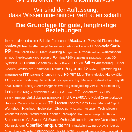
Wir sind der Auffassung,
dass Wissen umeinander Vertrauen schafft.
Die Grundlage für gute, langfristige
Beziehungen...
Information
Urlaubszeit
drucker
Beispiel
Fernsehen
Polyamid
Flammschutz
Serie
prodways
innovativ
Fachkräftemangel
Vernetzung
inhouse
Euromold
PP
Reflektoren
Team
facelifting
Orthese
Gebissmodell
DMLS
Integration
Airbus
smooth
hewlett packard
Formiga P100
bunt
3D
Solidpro
glasgefüllt
Diskussion
Brillen
Jet Fusion
Systems
Geschenk
HP 580
Ausstellung
Fußball
offene Karten
Polyamid 12
Gewicht
Weltrekord
Zahnmodell
Rauheit
Optimierung
MJF
Rabatt
FFF
Chemie
HD
PBT
Mcor Technologies
Handyhüllen
Transparenz
Bayern
HP GB
Kleinserienfertigung
Kunst
Kosteneinsparung
DyeMansion
Individualisierung
PA
3D
Unterstützung
Projektbegleitung
WARR
Beschichtung
Scan
Stereolithografie
WM
hp
Farbdruck
Ring
Zufriedenheit
PA 12
Shorehärte
BR
Lob
AM Forum
TPU CREA90A
digital abs
Ig Nobel
Druckvorlagen
Serienfertigung
Digitalisierung
TPU
Metall Lasersintern
Handixx
Corona
abendschau
Erfolg
Material
Gipfel
Glück
Workshop
Hyperloop
Neuigkeiten
Technologien
Sony Xperia
Investition
Veranstaltungen
Polyurethan
Gehäuse
Radkappe
Themenschwerpunkt
Bionik
Sternstunden e.V.
Statuen
Gießkanne
Orthopädietechnik
Verpackung
PA6
Jetfusion
Oberflächenqualität
Dienstleistung
TPE
Installation
Luxus
Event
3D Druck
Sauberkugel
Qualität
flexible
k2016
einkaufswagen
Zuverlässigkeit
Smartphone