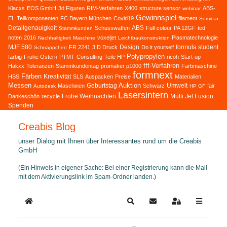
Klacxs
EOS GmbH
3d Figuren
RIM-Verfahren
X400
structure sensor
ABS-
webinar
Gewinnspiel
EL
Teilkomponenten
FC Bayern München
Covid19
filament
Seminar
Detailgenauigkeit
ABS
Schusswaffen
Full-colour
PA 12GF
ted
Stammkunden
noten
2016
voxeljet
Plasmatechnologie
Nachhaltigkeit
Maschine
Leichtbaukonstruktion
MJF 580
Design
formula student
FR 2241
3 D Druck
Do it yourself
Schnäppchen
Polypropylen
farbig
Frohe Ostern
PTMT
Consulting
Teile HP
ricoh
Start-up
fff-Verfahren
Hakxx
Toleranzen
Stammkundentag
promaker p1000
Farbmaschine
formnext
Färben
Kreativität
HSS
SLS
Auspacken
Preise
Materialien
Messen
Auktion
Geburtstag
Umwelt
Maschinen
Schwarz
fair
Autodesk
HP GF
Lasersintern
Frohe Weihnachten
Multi Jet Fusion
Dankeschön
recycle
Spenden
Creabis Blog
unser Dialog mit Ihnen über Interessantes rund um die Creabis
GmbH
(Ein Hinweis in eigener Sache: Bei einer Registrierung kann die Mail
mit dem Aktivierungslink im Spam-Ordner landen.)
Home
Search
Updates abonnieren
Sign In