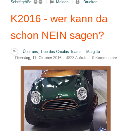
+
–
Melden
Drucken
Schriftgröße:
K2016 - wer kann da
schon NEIN sagen?
Über uns
Tipp des Creabis-Teams
Margitta
Dienstag, 11. Oktober 2016
4823 Aufrufe
0 Kommentare