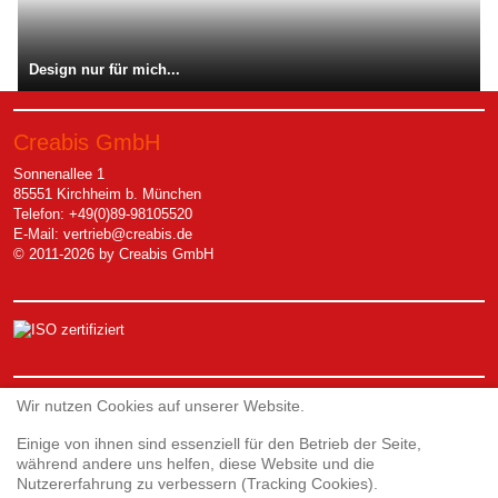
Design nur für mich...
Creabis GmbH
Sonnenallee 1
85551 Kirchheim b. München
Telefon: +49(0)89-98105520
E-Mail:
vertrieb@creabis.de
© 2011-2026 by Creabis GmbH
Service
Wir nutzen Cookies auf unserer Website.
Einige von ihnen sind essenziell für den Betrieb der Seite,
während andere uns helfen, diese Website und die
Webshop
Nutzererfahrung zu verbessern (Tracking Cookies).
Umfrage 3D-Druck