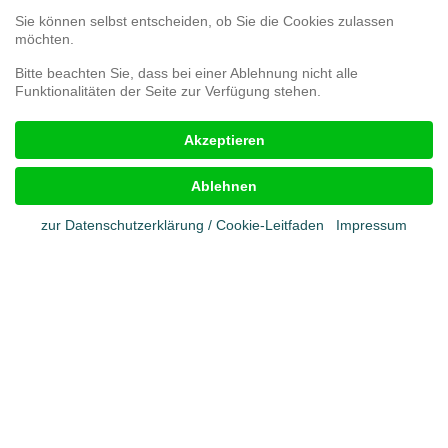
Umfrage zur Kundenzufriedenheit
Sie können selbst entscheiden, ob Sie die Cookies zulassen
Reklamationsformular
möchten.
Bitte beachten Sie, dass bei einer Ablehnung nicht alle
Funktionalitäten der Seite zur Verfügung stehen.
Rechtliches
Akzeptieren
Impressum
AGB
Ablehnen
Cookies
Datenschutz
zur Datenschutzerklärung / Cookie-Leitfaden
Impressum